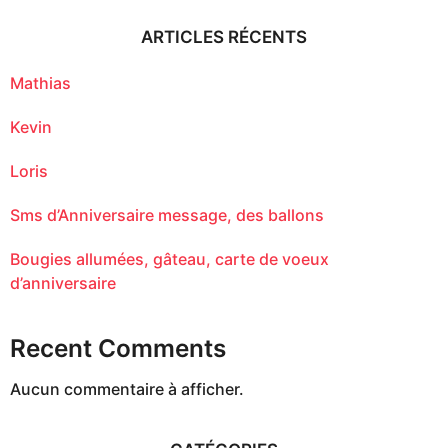
r
c
ARTICLES RÉCENTS
h
f
o
Mathias
r
:
Kevin
Loris
Sms d’Anniversaire message, des ballons
Bougies allumées, gâteau, carte de voeux
d’anniversaire
Recent Comments
Aucun commentaire à afficher.