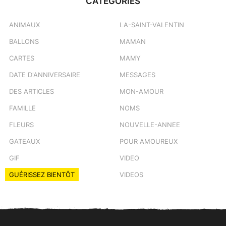
CATÉGORIES
ANIMAUX
LA-SAINT-VALENTIN
BALLONS
MAMAN
CARTES
MAMY
DATE D'ANNIVERSAIRE
MESSAGES
DES ARTICLES
MON-AMOUR
FAMILLE
NOMS
FLEURS
NOUVELLE-ANNEE
GATEAUX
POUR AMOUREUX
GIF
VIDEO
GUÉRISSEZ BIENTÔT
VIDEOS