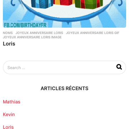
NOMS
JOYEUX ANNIVERSAIRE LORIS
,
JOYEUX ANNIVERSAIRE LORIS GIF
,
JOYEUX ANNIVERSAIRE LORIS IMAGE
Loris
S
e
a
r
c
ARTICLES RÉCENTS
h
f
o
Mathias
r
:
Kevin
Loris