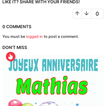
P
LIKE IT? SHARE WITH YOUR FRIENDS!
a
g
0
i
n
0 COMMENTS
a
You must be
logged in
to post a comment.
t
i
DON'T MISS
o
n