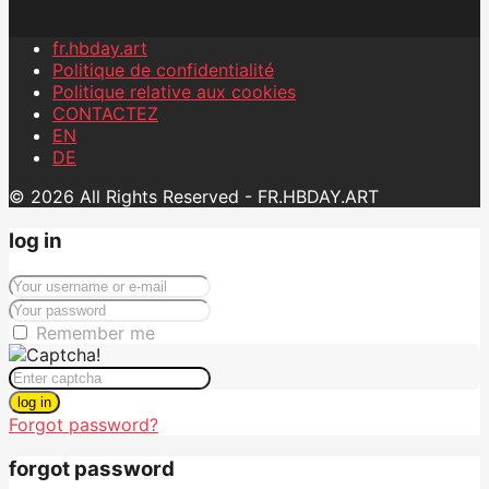
fr.hbday.art
Politique de confidentialité
Politique relative aux cookies
CONTACTEZ
EN
DE
© 2026 All Rights Reserved - FR.HBDAY.ART
log in
Remember me
log in
Forgot password?
forgot password