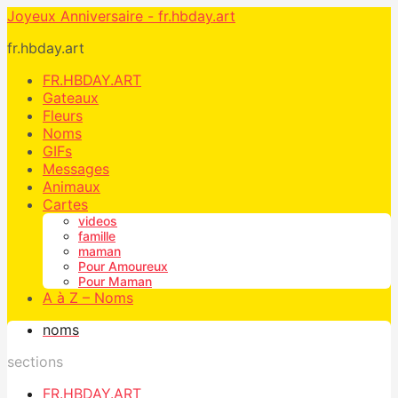
Joyeux Anniversaire - fr.hbday.art
fr.hbday.art
FR.HBDAY.ART
Gateaux
Fleurs
Noms
GIFs
Messages
Animaux
Cartes
videos
famille
maman
Pour Amoureux
Pour Maman
A à Z – Noms
noms
sections
FR.HBDAY.ART