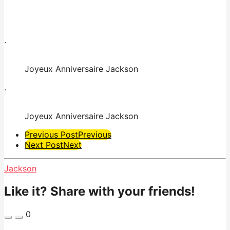
.
Joyeux Anniversaire Jackson
.
Joyeux Anniversaire Jackson
Post
Previous Post
Previous
Next Post
Next
Pagination
Jackson
Like it? Share with your friends!
0