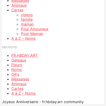
Messages
Animaux
Cartes
videos
famille
maman
Pour Amoureux
Pour Maman
A à Z – Noms
sections
FR.HBDAY.ART
Gateaux
Fleurs
Noms
GIFs
Messages
Animaux
Cartes
A à Z – Noms
Joyeux Anniversaire - fr.hbday.art community