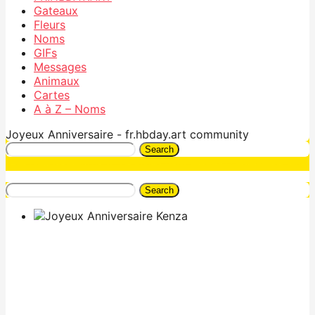
Gateaux
Fleurs
Noms
GIFs
Messages
Animaux
Cartes
A à Z – Noms
Joyeux Anniversaire - fr.hbday.art community
Search
Search