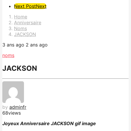
Post
Next Post
Next
Pagination
Home
Anniversaire
Noms
JACKSON
3 ans ago
2 ans ago
noms
JACKSON
by
adminfr
68
views
Joyeux Anniversaire JACKSON gif image